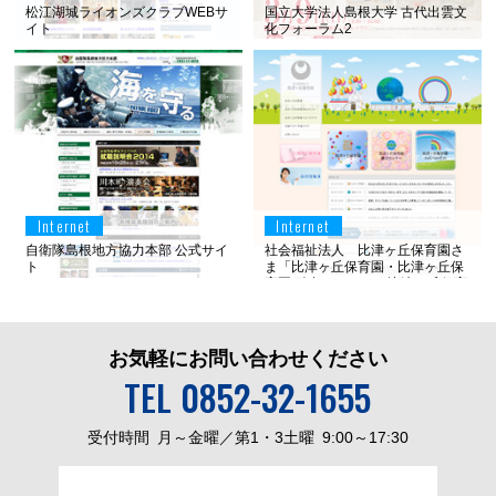
松江湖城ライオンズクラブWEBサ
国立大学法人島根大学 古代出雲文
イト
化フォーラム2
Internet
Internet
自衛隊島根地方協力本部 公式サイ
社会福祉法人 比津ヶ丘保育園さ
ト
ま「比津ヶ丘保育園・比津ヶ丘保
育園 融合センター・比津ヶ丘保育
園わらべのその・比津児童クラ
ブ」WEBサイト
お気軽にお問い合わせください
TEL 0852-32-1655
受付時間
月～金曜／第1・3土曜
9:00～17:30